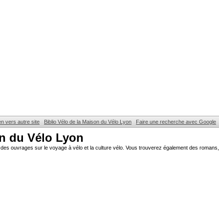
en vers autre site
Biblio Vélo de la Maison du Vélo Lyon
Faire une recherche avec Google
on du Vélo Lyon
des ouvrages sur le voyage à vélo et la culture vélo. Vous trouverez également des romans, 