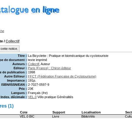
che
te
/
Collectif
cette notice.
Titre :
La Bicyclette : Pratique et biomécanique du cyclotouriste
pe de document :
texte imprimé
Auteurs :
Collectif
, Auteur
Editeur :
Paris [France] : Chiron éditeur
 de publication :
1998
Autre Editeur :
FFCT (Fédération Française de Cyclotourisme)
Importance :
191p.
ISBN/ISSN/EAN :
2-7027-0597-9
Prix :
23€
Langues :
Français (
fre
)
Index. décimale :
VEL.0
Vélo pratique Généralités
es (1)
Cote
Support
Localisation
Sect
VEL.0 BIC
Livre
BiblioVélo
Cult