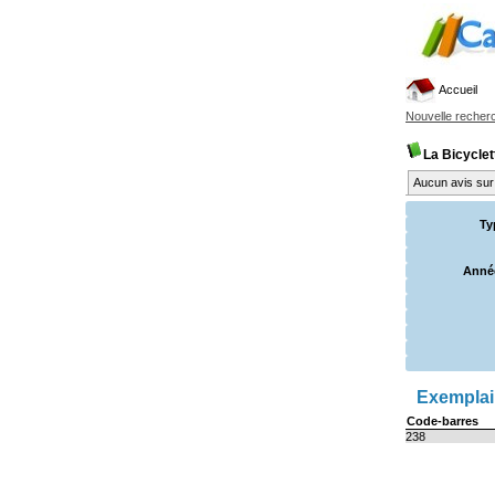
Accueil
Nouvelle recher
La Bicyclet
Aucun avis sur 
Ty
Année
Exemplair
Code-barres
238