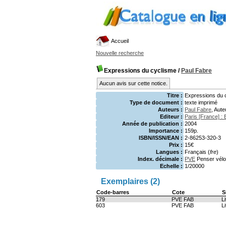
Accueil
Nouvelle recherche
Expressions du cyclisme
/
Paul Fabre
Aucun avis sur cette notice.
Titre :
Expressions du 
Type de document :
texte imprimé
Auteurs :
Paul Fabre
, Aute
Editeur :
Paris [France] :
Année de publication :
2004
Importance :
159p.
ISBN/ISSN/EAN :
2-86253-320-3
Prix :
15€
Langues :
Français (
fre
)
Index. décimale :
PVE
Penser vélo
Echelle :
1/20000
Exemplaires (2)
Code-barres
Cote
S
179
PVE FAB
L
603
PVE FAB
L