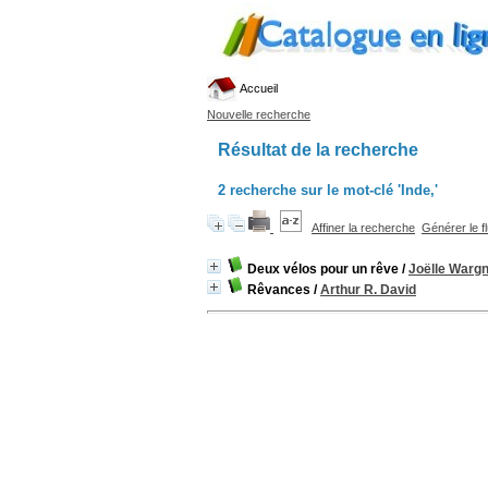
Accueil
Nouvelle recherche
Résultat de la recherche
2
recherche sur le mot-clé
'Inde,'
Affiner la recherche
Générer le f
Deux vélos pour un rêve
/
Joëlle Wargn
Rêvances
/
Arthur R. David