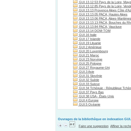
GUI.13.12.53 Pays de la Loire, May
GUI.13.12.85 Pays de la Loire, Vend
GUI.13.13 Provence Alpes Côte d'A
GUI.13.13.05 PACA, Hautes Alpes
GUI.13.13.06 PACA, Alpes-Maritime
GUI.13.13.13 PACA, Bouches du R
GUI.13.13.84 PACA, Vaucluse
GUI.13.14 DOM-TOM
GUI.16 Italie
GUI.17 Islande
GUI.19 Lituanie
GUI.2 Amérique
GUI.20 Luxembourg
GUI.21 Maroc
GUI.23 Norvège
GUI.25 Pologne
GUI.27 Royaume-Uni
GUI.3 Asie
GUI.31 Slovénie
GUI.32 Suède
GUI.33 Suisse
GUI.34 Tchéquie - République Tchè
GUI.37 Pays Bas
GUI.38 USA - États-Unis
GUI.4 Europe
GUI.5 Océanie
Ouvrages de la bibliothèque en indexation GUI.
Faire une suggestion
Affiner la rec