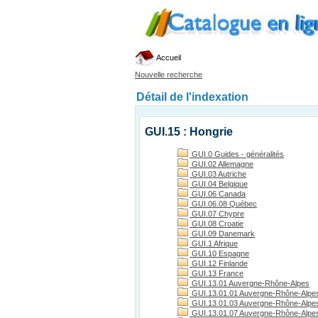
Accueil
Nouvelle recherche
Détail de l'indexation
GUI.15 : Hongrie
GUI.0 Guides - généralités
GUI.02 Allemagne
GUI.03 Autriche
GUI.04 Belgique
GUI.06 Canada
GUI.06.08 Québec
GUI.07 Chypre
GUI.08 Croatie
GUI.09 Danemark
GUI.1 Afrique
GUI.10 Espagne
GUI.12 Finlande
GUI.13 France
GUI.13.01 Auvergne-Rhône-Alpes
GUI.13.01.01 Auvergne-Rhône-Alpes
GUI.13.01.03 Auvergne-Rhône-Alpes, 
GUI.13.01.07 Auvergne-Rhône-Alpes