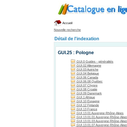
Accueil
Nouvelle recherche
Détail de l'indexation
GUI.25 : Pologne
GUI.0 Guides - généralités
GUI.02 Allemagne
GUI.03 Autriche
GUI.04 Belgique
GUI.06 Canada
GUI.06.08 Québec
GUI.07 Chypre
GUI.08 Croatie
GUI.09 Danemark
GUI.1 Afrique
GUI.10 Espagne
GUI.12 Finlande
GUI.13 France
GUI.13.01 Auvergne-Rhône-Alpes
GUI.13.01.01 Auvergne-Rhône-Alpes
GUI.13.01.03 Auvergne-Rhône-Alpes, 
GUI.13.01.07 Auvergne-Rhône-Alpes