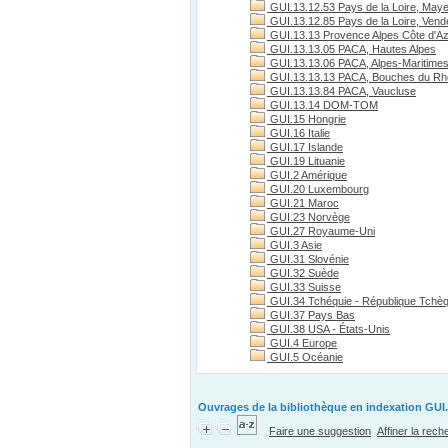
GUI.13.12.53 Pays de la Loire, May
GUI.13.12.85 Pays de la Loire, Vend
GUI.13.13 Provence Alpes Côte d'A
GUI.13.13.05 PACA, Hautes Alpes
GUI.13.13.06 PACA, Alpes-Maritime
GUI.13.13.13 PACA, Bouches du R
GUI.13.13.84 PACA, Vaucluse
GUI.13.14 DOM-TOM
GUI.15 Hongrie
GUI.16 Italie
GUI.17 Islande
GUI.19 Lituanie
GUI.2 Amérique
GUI.20 Luxembourg
GUI.21 Maroc
GUI.23 Norvège
GUI.27 Royaume-Uni
GUI.3 Asie
GUI.31 Slovénie
GUI.32 Suède
GUI.33 Suisse
GUI.34 Tchéquie - République Tchè
GUI.37 Pays Bas
GUI.38 USA - États-Unis
GUI.4 Europe
GUI.5 Océanie
Ouvrages de la bibliothèque en indexation GUI.
Faire une suggestion
Affiner la rec