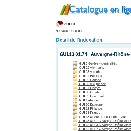
Accueil
Nouvelle recherche
Détail de l'indexation
GUI.13.01.74 : Auvergne-Rhône-
GUI.0 Guides - généralités
GUI.02 Allemagne
GUI.03 Autriche
GUI.04 Belgique
GUI.06 Canada
GUI.06.08 Québec
GUI.07 Chypre
GUI.08 Croatie
GUI.09 Danemark
GUI.1 Afrique
GUI.10 Espagne
GUI.12 Finlande
GUI.13 France
GUI.13.01 Auvergne-Rhône-Alpes
GUI.13.01.01 Auvergne-Rhône-Alpes
GUI.13.01.03 Auvergne-Rhône-Alpes, 
GUI.13.01.07 Auvergne-Rhône-Alpes