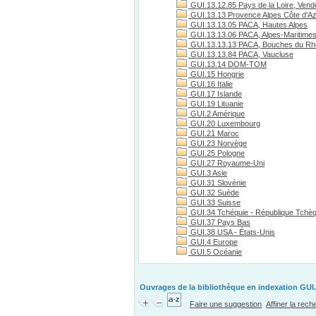
GUI.13.12.85 Pays de la Loire, Vend
GUI.13.13 Provence Alpes Côte d'A
GUI.13.13.05 PACA, Hautes Alpes
GUI.13.13.06 PACA, Alpes-Maritime
GUI.13.13.13 PACA, Bouches du R
GUI.13.13.84 PACA, Vaucluse
GUI.13.14 DOM-TOM
GUI.15 Hongrie
GUI.16 Italie
GUI.17 Islande
GUI.19 Lituanie
GUI.2 Amérique
GUI.20 Luxembourg
GUI.21 Maroc
GUI.23 Norvège
GUI.25 Pologne
GUI.27 Royaume-Uni
GUI.3 Asie
GUI.31 Slovénie
GUI.32 Suède
GUI.33 Suisse
GUI.34 Tchéquie - République Tchè
GUI.37 Pays Bas
GUI.38 USA - États-Unis
GUI.4 Europe
GUI.5 Océanie
Ouvrages de la bibliothèque en indexation GUI.
Faire une suggestion
Affiner la rec