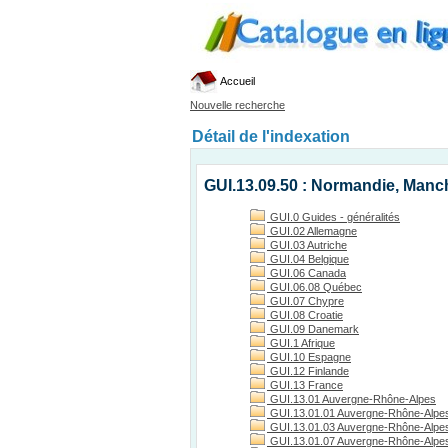
Accueil
Nouvelle recherche
Détail de l'indexation
GUI.13.09.50 : Normandie, Manc
GUI.0 Guides - généralités
GUI.02 Allemagne
GUI.03 Autriche
GUI.04 Belgique
GUI.06 Canada
GUI.06.08 Québec
GUI.07 Chypre
GUI.08 Croatie
GUI.09 Danemark
GUI.1 Afrique
GUI.10 Espagne
GUI.12 Finlande
GUI.13 France
GUI.13.01 Auvergne-Rhône-Alpes
GUI.13.01.01 Auvergne-Rhône-Alpes
GUI.13.01.03 Auvergne-Rhône-Alpes, 
GUI.13.01.07 Auvergne-Rhône-Alpes