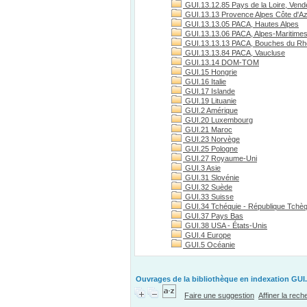
GUI.13.12.85 Pays de la Loire, Vend
GUI.13.13 Provence Alpes Côte d'A
GUI.13.13.05 PACA, Hautes Alpes
GUI.13.13.06 PACA, Alpes-Maritime
GUI.13.13.13 PACA, Bouches du R
GUI.13.13.84 PACA, Vaucluse
GUI.13.14 DOM-TOM
GUI.15 Hongrie
GUI.16 Italie
GUI.17 Islande
GUI.19 Lituanie
GUI.2 Amérique
GUI.20 Luxembourg
GUI.21 Maroc
GUI.23 Norvège
GUI.25 Pologne
GUI.27 Royaume-Uni
GUI.3 Asie
GUI.31 Slovénie
GUI.32 Suède
GUI.33 Suisse
GUI.34 Tchéquie - République Tchè
GUI.37 Pays Bas
GUI.38 USA - États-Unis
GUI.4 Europe
GUI.5 Océanie
Ouvrages de la bibliothèque en indexation GUI.
Faire une suggestion
Affiner la rec