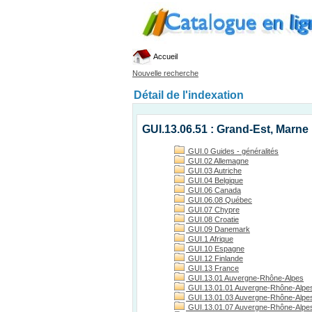
Accueil
Nouvelle recherche
Détail de l'indexation
GUI.13.06.51 : Grand-Est, Marne
GUI.0 Guides - généralités
GUI.02 Allemagne
GUI.03 Autriche
GUI.04 Belgique
GUI.06 Canada
GUI.06.08 Québec
GUI.07 Chypre
GUI.08 Croatie
GUI.09 Danemark
GUI.1 Afrique
GUI.10 Espagne
GUI.12 Finlande
GUI.13 France
GUI.13.01 Auvergne-Rhône-Alpes
GUI.13.01.01 Auvergne-Rhône-Alpes
GUI.13.01.03 Auvergne-Rhône-Alpes, 
GUI.13.01.07 Auvergne-Rhône-Alpes