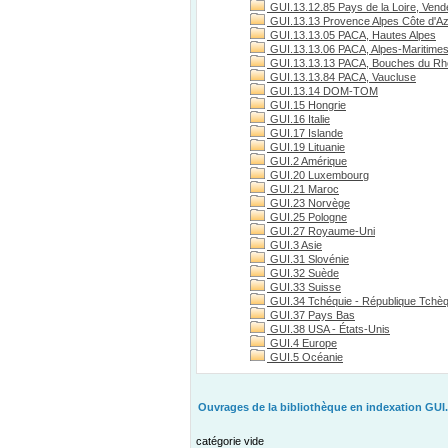
GUI.13.12.85 Pays de la Loire, Vend
GUI.13.13 Provence Alpes Côte d'A
GUI.13.13.05 PACA, Hautes Alpes
GUI.13.13.06 PACA, Alpes-Maritime
GUI.13.13.13 PACA, Bouches du R
GUI.13.13.84 PACA, Vaucluse
GUI.13.14 DOM-TOM
GUI.15 Hongrie
GUI.16 Italie
GUI.17 Islande
GUI.19 Lituanie
GUI.2 Amérique
GUI.20 Luxembourg
GUI.21 Maroc
GUI.23 Norvège
GUI.25 Pologne
GUI.27 Royaume-Uni
GUI.3 Asie
GUI.31 Slovénie
GUI.32 Suède
GUI.33 Suisse
GUI.34 Tchéquie - République Tchè
GUI.37 Pays Bas
GUI.38 USA - États-Unis
GUI.4 Europe
GUI.5 Océanie
Ouvrages de la bibliothèque en indexation GUI.
catégorie vide