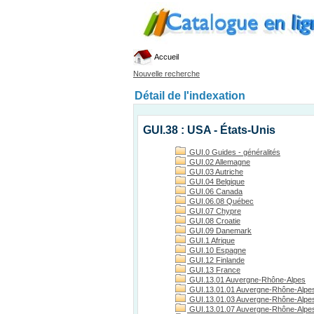
Accueil
Nouvelle recherche
Détail de l'indexation
GUI.38 : USA - États-Unis
GUI.0 Guides - généralités
GUI.02 Allemagne
GUI.03 Autriche
GUI.04 Belgique
GUI.06 Canada
GUI.06.08 Québec
GUI.07 Chypre
GUI.08 Croatie
GUI.09 Danemark
GUI.1 Afrique
GUI.10 Espagne
GUI.12 Finlande
GUI.13 France
GUI.13.01 Auvergne-Rhône-Alpes
GUI.13.01.01 Auvergne-Rhône-Alpes
GUI.13.01.03 Auvergne-Rhône-Alpes, 
GUI.13.01.07 Auvergne-Rhône-Alpes