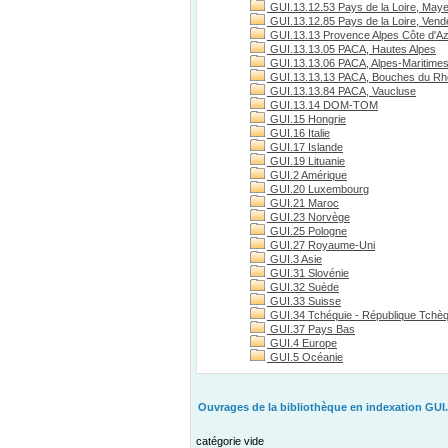
GUI.13.12.53 Pays de la Loire, May
GUI.13.12.85 Pays de la Loire, Vend
GUI.13.13 Provence Alpes Côte d'A
GUI.13.13.05 PACA, Hautes Alpes
GUI.13.13.06 PACA, Alpes-Maritime
GUI.13.13.13 PACA, Bouches du R
GUI.13.13.84 PACA, Vaucluse
GUI.13.14 DOM-TOM
GUI.15 Hongrie
GUI.16 Italie
GUI.17 Islande
GUI.19 Lituanie
GUI.2 Amérique
GUI.20 Luxembourg
GUI.21 Maroc
GUI.23 Norvège
GUI.25 Pologne
GUI.27 Royaume-Uni
GUI.3 Asie
GUI.31 Slovénie
GUI.32 Suède
GUI.33 Suisse
GUI.34 Tchéquie - République Tchè
GUI.37 Pays Bas
GUI.4 Europe
GUI.5 Océanie
Ouvrages de la bibliothèque en indexation GUI.
catégorie vide