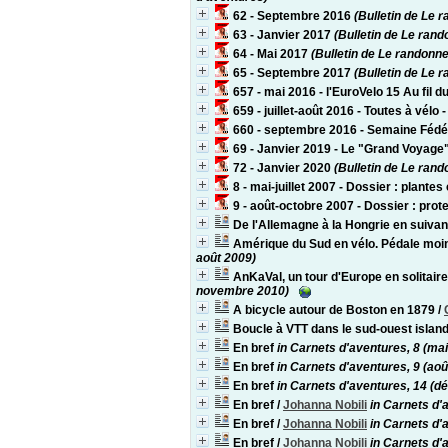
62 - Septembre 2016
(Bulletin de Le 
63 - Janvier 2017
(Bulletin de Le rand
64 - Mai 2017
(Bulletin de Le randonne
65 - Septembre 2017
(Bulletin de Le 
657 - mai 2016 - l'EuroVelo 15 Au fil d
659 - juillet-août 2016 - Toutes à vélo
660 - septembre 2016 - Semaine Fédér
69 - Janvier 2019 - Le "Grand Voyage
72 - Janvier 2020
(Bulletin de Le rand
8 - mai-juillet 2007 - Dossier : plante
9 - août-octobre 2007 - Dossier : prote
De l'Allemagne à la Hongrie en suivan
Amérique du Sud en vélo. Pédale moin
août 2009)
AnKaVal, un tour d'Europe en solitai
novembre 2010)
A bicycle autour de Boston en 1879
/
Boucle à VTT dans le sud-ouest islan
En bref
in Carnets d'aventures, 8 (mai-
En bref
in Carnets d'aventures, 9 (ao
En bref
in Carnets d'aventures, 14 (d
En bref
/
Johanna Nobili
in Carnets d'
En bref
/
Johanna Nobili
in Carnets d'
En bref
/
Johanna Nobili
in Carnets d