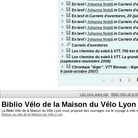
En bref
/
Johanna Nobili
in Carnets d
En bref
/
Johanna Nobili
in Carnets d'
En bref
in Carnets d'aventures, 20 (ju
En bref
/
Johanna Nobili
in Carnets d'
En bref
/
Johanna Nobili
in Carnets d'
En bref
/
Johanna Nobili
in Carnets d'a
En bref
/
Johanna Nobili
in Carnets d'
Carnets d'aventures
Les chemins du soleil à VTT. 700 km 
Les chemins du soleil à VTT. La grand
(septembre-novembre 2008)
Chronique "léger". VTT Bivouac : lég
9 (août-octobre 2007)
1
2
Lien vers autre site
Biblio Vélo de la
Biblio Vélo de la Maison du Vélo Lyon
La Biblio Vélo de la Maison du Vélo Lyon vous propose des ouvrages sur le voyage à vélo et
Retour au site de la Maison du Vélo Lyon