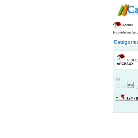
Accueil
Nouvelle recher
Catégorie
>
INF
ARCEAUX
(1)
124 - 