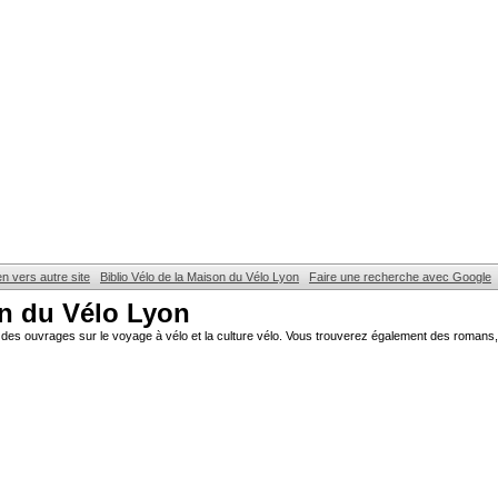
en vers autre site
Biblio Vélo de la Maison du Vélo Lyon
Faire une recherche avec Google
on du Vélo Lyon
des ouvrages sur le voyage à vélo et la culture vélo. Vous trouverez également des romans, 