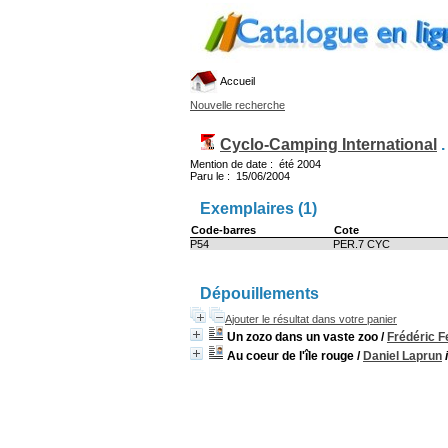
Accueil
Nouvelle recherche
Cyclo-Camping International
Mention de date : été 2004
Paru le : 15/06/2004
Exemplaires (1)
Code-barres
Cote
P54
PER.7 CYC
Dépouillements
Ajouter le résultat dans votre panier
Un zozo dans un vaste zoo
/
Frédéric 
Au coeur de l'île rouge
/
Daniel Laprun