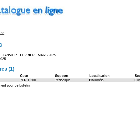
che
3
e : JANVIER - FEVRIER - MARS 2025
2025
es (1)
Cote
Support
Localisation
Se
PER.1 200
Périodique
BiblioVélo
Cul
ent pour ce bulletin.