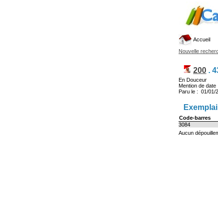
Accueil
Nouvelle recher
200
.
4
En Douceur
Mention de dat
Paru le : 01/01/
Exemplair
Code-barres
3084
Aucun dépouillem