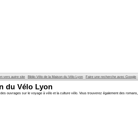
en vers autre site
Biblio Vélo de la Maison du Vélo Lyon
Faire une recherche avec Google
on du Vélo Lyon
des ouvrages sur le voyage à vélo et la culture vélo. Vous trouverez également des romans, 