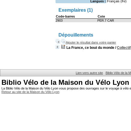
Langues :
Français (
fre
)
Exemplaires (1)
Code-barres
Cote
2903
PER.7 CAR
Dépouillements
Ajouter le résultat dans votre panier
La France, ce bout du monde
/
Collectif
Lien vers autre site
Biblio Vélo de la
Biblio Vélo de la Maison du Vélo Lyon
La Biblio Vélo de la Maison du Vélo Lyon vous propose des ouvrages sur le voyage à vélo et
Retour au site de la Maison du Vélo Lyon