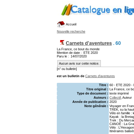
Accueil
Nouvelle recherche
Carnets d'aventures
.
60
La France, ce bout du monde
Mention de date : ETE 2020
Paru le : 14/07/2020
Aucun avis sur cette notice.
[n° ou bulletin]
est un bulletin de
Carnets d'aventures
Titre :
60 - ETE 2020 -
Titre original :
La France, ce b
Type de document :
texte imprimé
Auteurs :
Collectif
, Auteur
Année de publication :
2020
Note générale :
Voyager en Fra
TREK, su la hau
Vélo en famille :
Kayak : la Breta
Trek : Du Merca
CANOË : La Gran
Vélo : L'Hexagon
Itinéraires balis