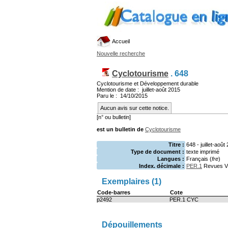
Accueil
Nouvelle recherche
Cyclotourisme
.
648
Cyclotourisme et Développement durable
Mention de date : juillet-août 2015
Paru le : 14/10/2015
Aucun avis sur cette notice.
[n° ou bulletin]
est un bulletin de
Cyclotourisme
Titre :
648 - juillet-ao
Type de document :
texte imprimé
Langues :
Français (
fre
)
Index. décimale :
PER.1
Revues Vé
Exemplaires (1)
Code-barres
Cote
p2492
PER.1 CYC
Dépouillements